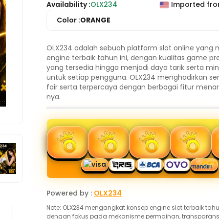
Availability :
OLX234
Imported fr
Color :
ORANGE
OLX234 adalah sebuah platform slot online yang m
engine terbaik tahun ini, dengan kualitas game 
yang tersedia hingga menjadi daya tarik serta min
untuk setiap pengguna. OLX234 menghadirkan se
fair serta terpercaya dengan berbagai fitur menari
nya.
Powered by :
OLX234
Note: OLX234 mengangkat konsep engine slot terbaik tahu
dengan fokus pada mekanisme permainan, transparansi