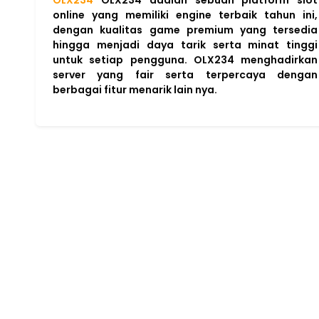
OLX234
OLX234 adalah sebuah platform slot
online yang memiliki engine terbaik tahun ini,
dengan kualitas game premium yang tersedia
hingga menjadi daya tarik serta minat tinggi
untuk setiap pengguna. OLX234 menghadirkan
server yang fair serta terpercaya dengan
berbagai fitur menarik lain nya.