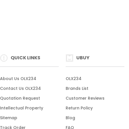
QUICK LINKS
UBUY
About Us OLX234
OLX234
Contact Us OLX234
Brands List
Quotation Request
Customer Reviews
Intellectual Property
Return Policy
Sitemap
Blog
Track Order
FAQ