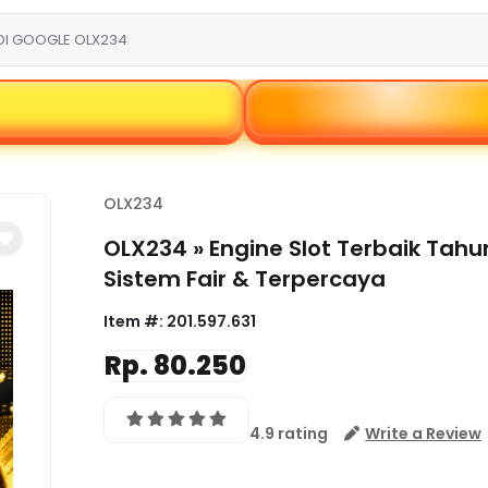
OLX234
OLX234 » Engine Slot Terbaik Tahun
Sistem Fair & Terpercaya
Item #:
201.597.631
Rp. 80.250
4.9 rating
Write a Review