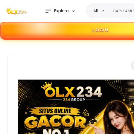
Explore
All
LOGIN