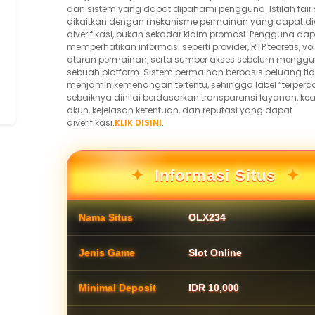
dan sistem yang dapat dipahami pengguna. Istilah fair
dikaitkan dengan mekanisme permainan yang dapat di
diverifikasi, bukan sekadar klaim promosi. Pengguna da
memperhatikan informasi seperti provider, RTP teoretis, vola
aturan permainan, serta sumber akses sebelum mengg
sebuah platform. Sistem permainan berbasis peluang ti
menjamin kemenangan tertentu, sehingga label “terperc
sebaiknya dinilai berdasarkan transparansi layanan, 
akun, kejelasan ketentuan, dan reputasi yang dapat
diverifikasi.
KLIK DISINI
.
Informasi Situs
Nama Situs
OLX234
Jenis Game
Slot Online
Minimal Deposit
IDR 10,000