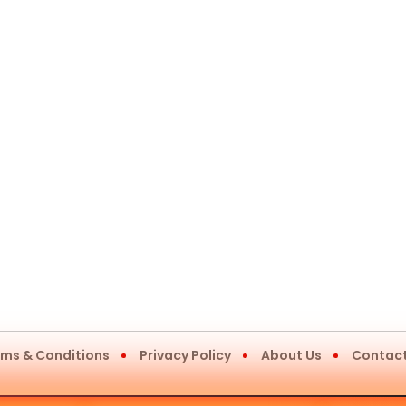
rms & Conditions
Privacy Policy
About Us
Contact