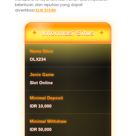
ketentuan, dan reputasi yang dapat
diverifikasi.
KLIK DISINI
.
Informasi Situs
Nama Situs
OLX234
Jenis Game
Slot Online
Minimal Deposit
IDR 10,000
Minimal Withdraw
IDR 50,000