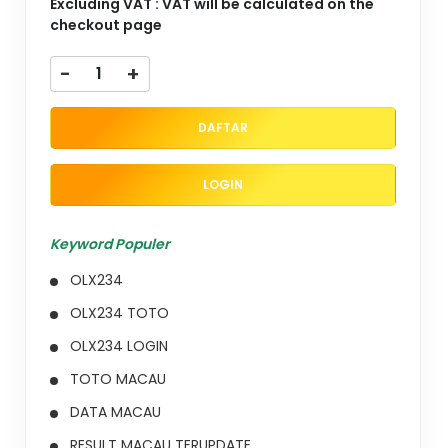
Excluding VAT : VAT will be calculated on the
checkout page
-
+
DAFTAR
LOGIN
Keyword Populer
OLX234
OLX234 TOTO
OLX234 LOGIN
TOTO MACAU
DATA MACAU
RESULT MACAU TERUPDATE