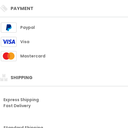
PAYMENT
Paypal
Visa
Mastercard
SHIPPING
Express Shipping
Fast Delivery
Standard Shipping