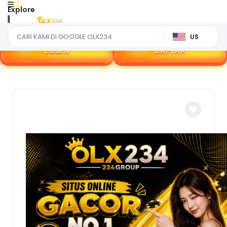
Explore
US
LOGIN
DAFTAR