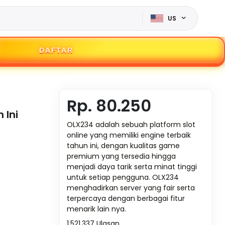
US
DAFTAR
Rp. 80.250
 Ini
OLX234 adalah sebuah platform slot
online yang memiliki engine terbaik
tahun ini, dengan kualitas game
premium yang tersedia hingga
menjadi daya tarik serta minat tinggi
untuk setiap pengguna. OLX234
menghadirkan server yang fair serta
terpercaya dengan berbagai fitur
menarik lain nya.
1.521.337 Ulasan