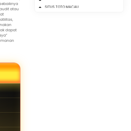
 sebaiknya
SITUS TOTO MACAU
audit atau
pat
tilitas,
unakan
dak dapat
aya”
keamanan