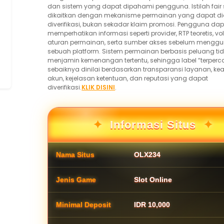
dan sistem yang dapat dipahami pengguna. Istilah fair
dikaitkan dengan mekanisme permainan yang dapat di
diverifikasi, bukan sekadar klaim promosi. Pengguna da
memperhatikan informasi seperti provider, RTP teoretis, vola
aturan permainan, serta sumber akses sebelum mengg
sebuah platform. Sistem permainan berbasis peluang ti
menjamin kemenangan tertentu, sehingga label “terperc
sebaiknya dinilai berdasarkan transparansi layanan, 
akun, kejelasan ketentuan, dan reputasi yang dapat
diverifikasi.
KLIK DISINI
.
Informasi Situs
Nama Situs
OLX234
Jenis Game
Slot Online
Minimal Deposit
IDR 10,000