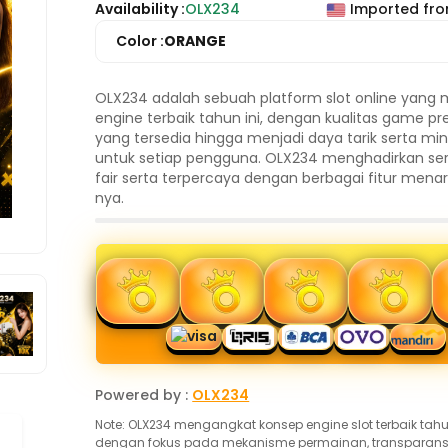
Availability :
OLX234
Imported fr
Color :
ORANGE
OLX234 adalah sebuah platform slot online yang m
engine terbaik tahun ini, dengan kualitas game 
yang tersedia hingga menjadi daya tarik serta min
untuk setiap pengguna. OLX234 menghadirkan se
fair serta terpercaya dengan berbagai fitur menari
nya.
Powered by :
OLX234
Note: OLX234 mengangkat konsep engine slot terbaik tahu
dengan fokus pada mekanisme permainan, transparansi