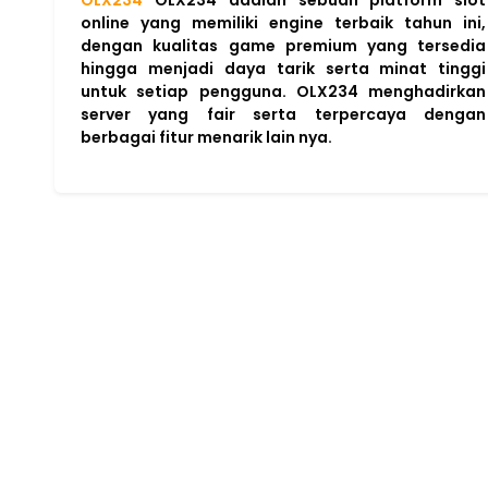
OLX234
OLX234 adalah sebuah platform slot
online yang memiliki engine terbaik tahun ini,
dengan kualitas game premium yang tersedia
hingga menjadi daya tarik serta minat tinggi
untuk setiap pengguna. OLX234 menghadirkan
server yang fair serta terpercaya dengan
berbagai fitur menarik lain nya.